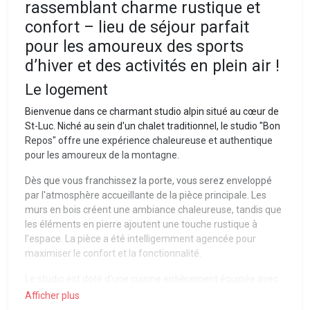
rassemblant charme rustique et
confort – lieu de séjour parfait
pour les amoureux des sports
d’hiver et des activités en plein air !
Le logement
Bienvenue dans ce charmant studio alpin situé au cœur de
St-Luc. Niché au sein d'un chalet traditionnel, le studio "Bon
Repos" offre une expérience chaleureuse et authentique
pour les amoureux de la montagne.
Dès que vous franchissez la porte, vous serez enveloppé
par l'atmosphère accueillante de la pièce principale. Les
murs en bois créent une ambiance chaleureuse, tandis que
les éléments en pierre ajoutent une touche rustique à
l’espace. La pièce a été intelligemment agencée pour
maximiser le confort et la fonctionnalité.
Le studio est doté d'une cuisine entièrement équipée avec
tout ce dont vous avez besoin pour préparer de délicieux
Afficher plus
plats. Elle comprend une cuisinière, un réfrigérateur, un four