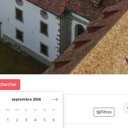
chercher
septembre 2026
u
Ma
Me
Je
Ve
Sa
Di
Filtres
1
2
3
4
5
6