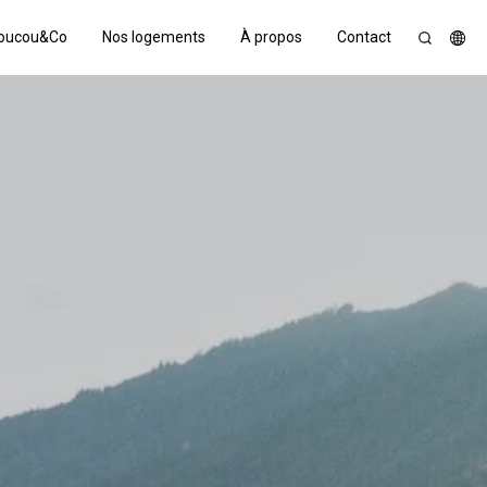
oucou&Co
Nos logements
À propos
Contact