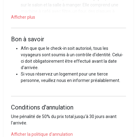
sur le salon et la salle à manger. Elle comprend une
machine à café avec filtre, un four, des plaques à
Afficher plus
induction, un réfrigérateur, ainsi qu’un lave-vaisselle.
Un salon large et lumineux, avec une belle vue,
donnant accès au balcon.
Un balcon exposé plein sud avec vue sur les
Bon à savoir
montagnes, parfait pour un moment détente.
Afin que que le check-in soit autorisé, tous les
Une place de parc intérieure.
voyageurs sont soumis à un contrôle d'identité. Celui-
Un local à ski au rez-de-chaussée de l'immeuble.
ci doit obligatoirement être effectué avant la date
Accès des voyageurs
d'arrivée.
Si vous réservez un logement pour une tierce
Le logement ainsi que les équipements ou accessoires sont
personne, veuillez nous en informer préalablement.
à votre entière disposition durant votre séjour.
Interaction avec les voyageurs
L'entrée dans les lieux est simple, efficace et se fait de
Conditions d'annulation
manière autonome, grâce à une boîte à clés que vous
Une pénalité de 50% du prix total jusqu'à 30 jours avant
trouverez à l’entrée de votre logement. Toutes les
l'arrivée.
informations nécessaires à votre séjour vous seront
fournies par email et seront consultables en tout temps via
Afficher la politique d'annulation