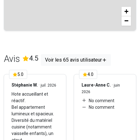
Nous vous rappelons que vous logez dans un appartement,
et non dans un hôtel. Nous vous remercions d’avance de
+
laisser votre logement aussi propre que vous l’avez trouvé.
−
En cas de problèmes, nous ferons tout notre possible pour
réagir dans les plus brefs délais.
Avis
(
65
Avis)
4.5
Voir les 65 avis utilisateur
5.0
4.0
Stéphanie W.
·
Laure-Anne C.
·
juil. 2026
juin
2026
Hote accueillant et
réactif.
No comment
Bel appartement
No comment
lumineux et spacieux.
Diversité du matériel
cuisine (notamment
vaisselle enfants), un