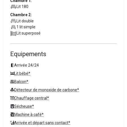
Chambre 1:
Lit 180
Chambre 2:
Lit double
1 lit simple
Lit superposé
Equipements
Arrivée 24/24
Lit bébé*
Balcon*
Détecteur de monoxide de carbone*
Chauffage central*
Sécheuse*
Machine à café*
Arrivée et départ sans contact*