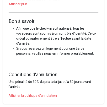
Afficher plus
Accès des voyageurs
Le logement ainsi que les équipements ou accessoires sont
Bon à savoir
à votre entière disposition durant votre séjour.
Afin que que le check-in soit autorisé, tous les
Interaction avec les voyageurs
voyageurs sont soumis à un contrôle d'identité. Celui-
L'entrée dans les lieux est simple, efficace et se fait de
ci doit obligatoirement être effectué avant la date
manière autonome, grâce à une boîte à clés que vous
d'arrivée.
trouverez à l’entrée de votre logement. Toutes les
Si vous réservez un logement pour une tierce
informations nécessaires à votre séjour vous seront
personne, veuillez nous en informer préalablement.
fournies par email et seront consultables en tout temps via
notre interface en ligne.
Notre équipe ne sera pas présente sur place lors de votre
Conditions d'annulation
arrivée ainsi que durant votre séjour. Cependant, nous
Une pénalité de 50% du prix total jusqu'à 30 jours avant
restons à votre entière disposition pour tout(es)
l'arrivée.
éventuel(les) problème(s) ou question(s). N'hésitez pas à
nous contacter !
Afficher la politique d'annulation
Le quartier