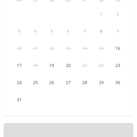
- Seilbahnstation nach Furi „Zermatt Bergahnen AG“ 20
Minuten zu Fuß.
1
2
Getting around
3
4
5
6
7
8
9
Motorisierte Fahrzeuge sind in Zermatt nicht erlaubt. Daher
müssen Sie Ihr Auto auf dem gebührenpflichtigen
Parkplatz in Täsch abstellen und von dort aus den Zug
10
11
12
13
14
15
16
nehmen (ca. 15 Minuten Zugfahrt).
Other things to note
17
18
19
20
21
22
23
Bettwäsche und Handtücher werden zur Verfügung gestellt
und sind in der Reinigungsgebühr enthalten. Bitte achten
24
25
26
27
28
29
30
Sie auf die Instandhaltung und Sauberkeit der Unterkunft.
Im Falle eines Problems werden wir unser Bestes tun, um
31
so schnell wie möglich zu reagieren.