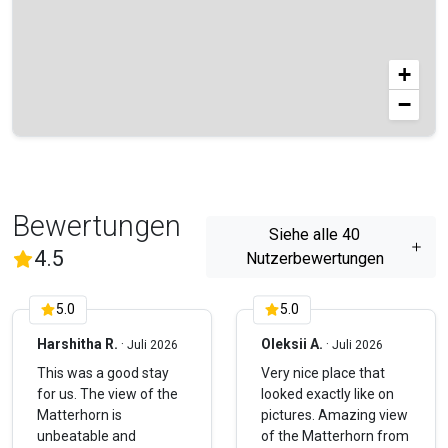
+
−
Bewertungen
Siehe alle 40
(
40
Bewertungen)
4.5
Nutzerbewertungen
5.0
5.0
Harshitha R.
·
Oleksii A.
·
Juli 2026
Juli 2026
This was a good stay
Very nice place that
for us. The view of the
looked exactly like on
Matterhorn is
pictures. Amazing view
unbeatable and
of the Matterhorn from