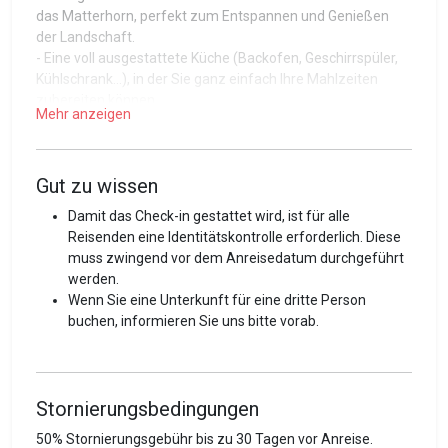
das Matterhorn, perfekt zum Entspannen und Genießen
der Landschaft.
- Eine voll ausgestattete Küche (Backofen, Geschirrspüler,
Kühlschrank...), in der Sie ganz einfach Ihre Mahlzeiten
zubereiten können.
Mehr anzeigen
Ein ideales pied-à-terre, um den Charme von Zermatt in
vollen Zügen zu genießen.
Guest access
Gut zu wissen
Die Unterkunft sowie die dazugehörigen Ausstattungen
Damit das Check-in gestattet wird, ist für alle
stehen Ihnen während Ihres Aufenthalts zur Verfügung.
Reisenden eine Identitätskontrolle erforderlich. Diese
Bitte respektieren Sie Bereiche, die als 'Privat'
muss zwingend vor dem Anreisedatum durchgeführt
gekennzeichnet sind, oder Türen, die abgeschlossen sind.
werden.
Vielen Dank für Ihr Verständnis.
Wenn Sie eine Unterkunft für eine dritte Person
buchen, informieren Sie uns bitte vorab.
Guest interaction
Der Zugang zur Unterkunft erfolgt über ein Self-Check-in-
Verfahren mit einem Schlüsselkasten vor Ort. Alle
Stornierungsbedingungen
wichtigen Informationen für Ihren Aufenthalt werden Ihnen
per E-Mail zugesandt und sind über unseren Online-
50% Stornierungsgebühr bis zu 30 Tagen vor Anreise.