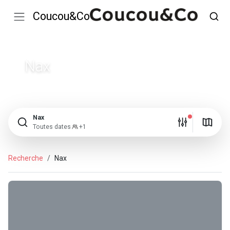
Coucou&Co
Nax
Nax
Toutes dates
+1
Recherche
Nax