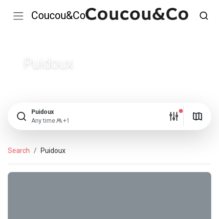
Coucou&Co
Puidoux
Puidoux
Any time
+1
Search
Puidoux