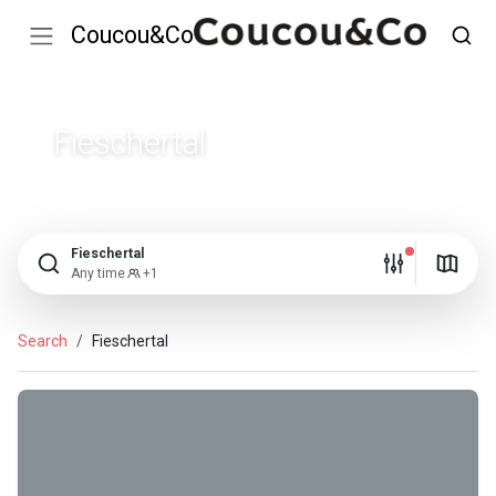
Coucou&Co
Fieschertal
Fieschertal
Any time
+1
Search
Fieschertal