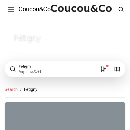
Coucou&Co
Fétigny
Fétigny
Any time
+1
Search
Fétigny