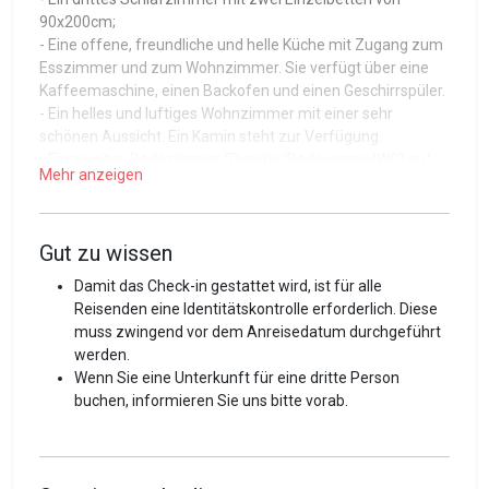
90x200cm;
- Eine offene, freundliche und helle Küche mit Zugang zum
Esszimmer und zum Wohnzimmer. Sie verfügt über eine
Kaffeemaschine, einen Backofen und einen Geschirrspüler.
- Ein helles und luftiges Wohnzimmer mit einer sehr
schönen Aussicht. Ein Kamin steht zur Verfügung.
- Ein zweites Badezimmer (Dusche/Badewanne/WC) auf
Mehr anzeigen
der unteren Etage;
- Ein Spiel-/Fernsehbereich mit einem Schlafsofa für 2
Personen;
Gut zu wissen
- Ein großer Außenbereich mit Blick auf die Ebene und die
Berge;
Damit das Check-in gestattet wird, ist für alle
- Zwei Parkplätze im Freien.
Reisenden eine Identitätskontrolle erforderlich. Diese
muss zwingend vor dem Anreisedatum durchgeführt
Guest access
werden.
Die Unterkunft sowie die Ausrüstung oder das Zubehör
Wenn Sie eine Unterkunft für eine dritte Person
stehen Ihnen während Ihres Aufenthaltes zur Verfügung.
buchen, informieren Sie uns bitte vorab.
Guest interaction
Das Betreten des Hauses ist einfach, effizient und