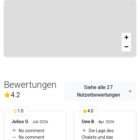
tun, um so schnell wie möglich zu reagieren.
+
−
Bewertungen
Siehe alle 27
(
27
Bewertungen)
4.2
Nutzerbewertungen
1.0
4.0
Julius G.
·
Uwe B.
·
Juli 2026
Apr. 2026
No comment
Die Lage des
No comment
Chalets und das