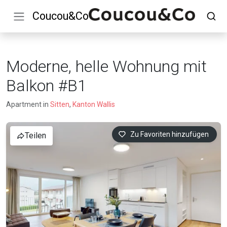
Coucou&Co
Moderne, helle Wohnung mit
Balkon #B1
Apartment in
Sitten
,
Kanton Wallis
Zu Favoriten hinzufügen
Teilen