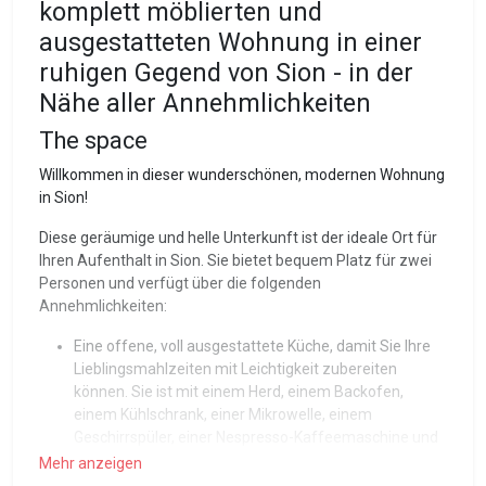
komplett möblierten und
ausgestatteten Wohnung in einer
ruhigen Gegend von Sion - in der
Nähe aller Annehmlichkeiten
The space
Willkommen in dieser wunderschönen, modernen Wohnung
in Sion!
Diese geräumige und helle Unterkunft ist der ideale Ort für
Ihren Aufenthalt in Sion. Sie bietet bequem Platz für zwei
Personen und verfügt über die folgenden
Annehmlichkeiten:
Eine offene, voll ausgestattete Küche, damit Sie Ihre
Lieblingsmahlzeiten mit Leichtigkeit zubereiten
können. Sie ist mit einem Herd, einem Backofen,
einem Kühlschrank, einer Mikrowelle, einem
Geschirrspüler, einer Nespresso-Kaffeemaschine und
allen notwendigen Küchenutensilien ausgestattet.
Mehr anzeigen
Ein Schlafzimmer mit einem Queensize-Bett für einen