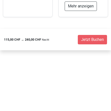
Sie Ihre Unterkunft so sauber verlassen, wie Sie sie
Mehr anzeigen
gefunden haben. Im Problemfall werden wir unser Bestes
tun, um so schnell wie möglich zu reagieren.
Jetzt Buchen
115,00 CHF
→
240,00 CHF
Nacht