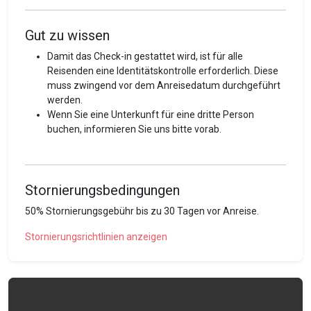
guten Schlaf.
Praktische Stauräume, um Ihre Sachen zu verstauen
Gut zu wissen
und den Raum gut organisiert zu halten.
Ein Wohnzimmer mit einem bequemen Sofa und
Damit das Check-in gestattet wird, ist für alle
einem Flachbildfernseher. Der perfekte Ort, um sich
Reisenden eine Identitätskontrolle erforderlich. Diese
nach einem langen Tag zu entspannen.
muss zwingend vor dem Anreisedatum durchgeführt
Ein modernes Badezimmer mit einer Dusche, einer
werden.
Waschmaschine und einem Trockner für Ihren
Wenn Sie eine Unterkunft für eine dritte Person
Komfort.
buchen, informieren Sie uns bitte vorab.
Ein möblierter Balkon, der sich perfekt für einen Drink
eignet, während Sie die Aussicht auf die Umgebung
von Sion geniessen.
Stornierungsbedingungen
Ob Sie nun auf Geschäftsreise sind, einen romantischen
50% Stornierungsgebühr bis zu 30 Tagen vor Anreise.
Ausflug machen oder auf einer touristischen
Erkundungstour sind, diese Wohnung ist der perfekte Ort,
Stornierungsrichtlinien anzeigen
um Ihre Koffer abzustellen.
Guest access
Die Unterkunft sowie die Ausrüstung oder das Zubehör
stehen Ihnen während Ihres Aufenthaltes zur Verfügung.